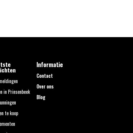
tste
Informatie
ichten
Contact
meldingen
Over ons
n in Prinsenbeek
Blog
unningen
en te koop
nementen