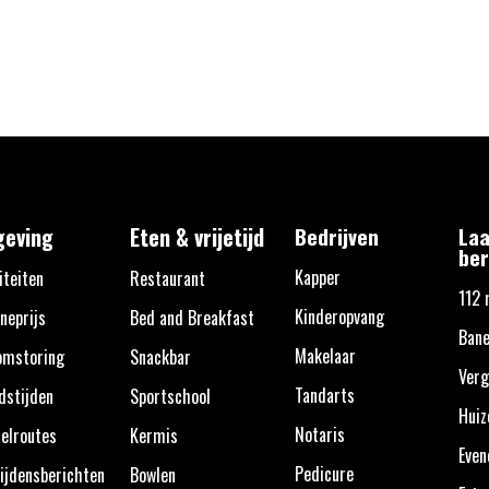
eving
Eten & vrijetijd
Bedrijven
Laa
ber
Kapper
iteiten
Restaurant
112 
Kinderopvang
neprijs
Bed and Breakfast
Bane
Makelaar
omstoring
Snackbar
Verg
Tandarts
dstijden
Sportschool
Huiz
Notaris
elroutes
Kermis
Eve
Pedicure
ijdensberichten
Bowlen