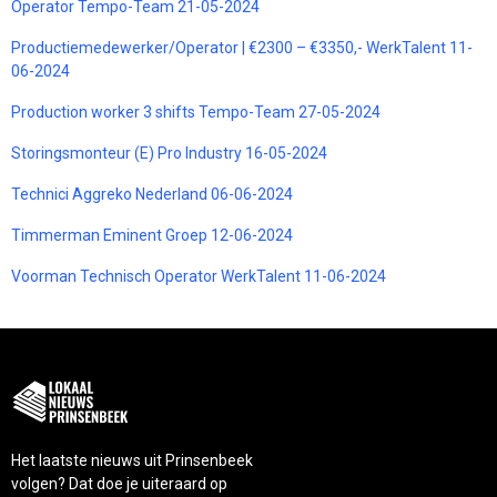
Operator Tempo-Team 21-05-2024
Productiemedewerker/Operator | €2300 – €3350,- WerkTalent 11-
06-2024
Production worker 3 shifts Tempo-Team 27-05-2024
Storingsmonteur (E) Pro Industry 16-05-2024
Technici Aggreko Nederland 06-06-2024
Timmerman Eminent Groep 12-06-2024
Voorman Technisch Operator WerkTalent 11-06-2024
Het laatste nieuws uit Prinsenbeek
volgen? Dat doe je uiteraard op