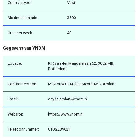
Contracttype:
Vast
Maximaal salaris:
3500
Uren per week:
40
Gegevens van VNOM
Locatie:
K.P. van der Mandelelaan 62, 3062 MB,
Rotterdam
Contactpersoon:
Mevrouw C. Arslan Mevrouw C. Arslan
Email:
ceyda.arslan@vnom.nl
Website:
https://www.vnom.nl
Telefoonnummer:
010-2239621