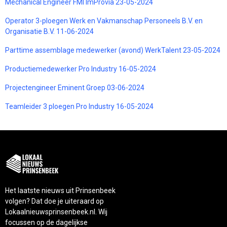
Mechanical Engineer FMI ImProvia 23-05-2024
Operator 3-ploegen Werk en Vakmanschap Personeels B.V. en
Organisatie B.V. 11-06-2024
Parttime assemblage medewerker (avond) WerkTalent 23-05-2024
Productiemedewerker Pro Industry 16-05-2024
Projectengineer Eminent Groep 03-06-2024
Teamleider 3 ploegen Pro Industry 16-05-2024
Het laatste nieuws uit Prinsenbeek
volgen? Dat doe je uiteraard op
Lokaalnieuwsprinsenbeek.nl. Wij
focussen op de dagelijkse