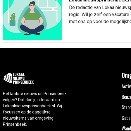
De redactie van Lokaalnieuwsp
regio. Wil je zelf een vacatu
met ons op voor de mogelijkhe
Omg
Activ
Het laatste nieuws uit Prinsenbeek
Benzi
volgen? Dat doe je uiteraard op
Lokaalnieuwsprinsenbeek.nl. Wij
Stro
focussen op de dagelijkse
Gebe
nieuwsitems van omgeving
Prinsenbeek.
Wand