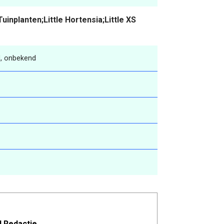
uinplanten;Little Hortensia;Little XS
, onbekend
l Redactie