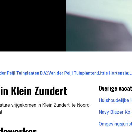
r Peijl Tuinplanten B.V.;Van der Peijl Tuinplanten;Little Hortensia;
in Klein Zundert
Overige vaca
Huishoudelijke 
ture vrijgekomen in Klein Zundert, te Noord-
n!
Navy Blazer Ko
Omgevingsjuris
edewerker