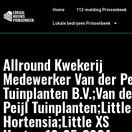
Home
112-melding Prinsenbeek
Lokale bedrijven Prinsenbeek
Allround Kwekerij
Medewerker Van der Pe
Tuinplanten B.V.;Van de
Peijl Tuinplanten;Little
Hortensia;Little XS