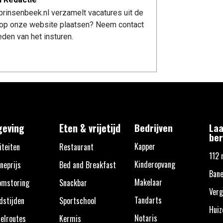
rinsenbeek.nl verzamelt vacatures uit de
re op onze website plaatsen? Neem contact
den van het insturen.
eving
Eten & vrijetijd
Bedrijven
Laa
ber
Kapper
iteiten
Restaurant
112 
Kinderopvang
neprijs
Bed and Breakfast
Bane
Makelaar
omstoring
Snackbar
Verg
Tandarts
dstijden
Sportschool
Huiz
Notaris
elroutes
Kermis