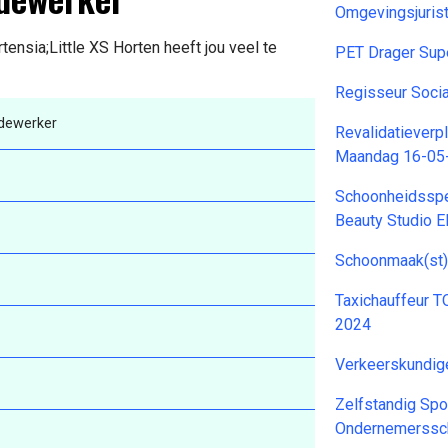
Omgevingsjuris
rtensia;Little XS Horten heeft jou veel te
PET Drager Sup
Regisseur Soci
dewerker
Revalidatiever
Maandag 16-05
Schoonheidsspec
Beauty Studio 
Schoonmaak(st)
Taxichauffeur 
2024
Verkeerskundi
Zelfstandig Spo
Ondernemerssc