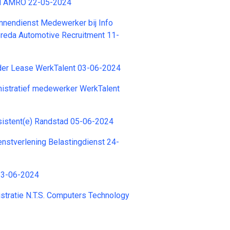
BN AMRO 22-05-2024
nnendienst Medewerker bij Info
Breda Automotive Recruitment 11-
der Lease WerkTalent 03-06-2024
nistratief medewerker WerkTalent
stent(e) Randstad 05-06-2024
stverlening Belastingdienst 24-
13-06-2024
istratie N.T.S. Computers Technology