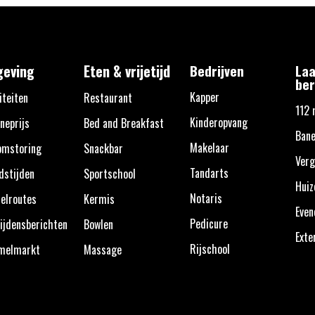
eving
Eten & vrijetijd
Bedrijven
Laa
ber
Kapper
iteiten
Restaurant
112 
Kinderopvang
neprijs
Bed and Breakfast
Bane
Makelaar
omstoring
Snackbar
Verg
Tandarts
dstijden
Sportschool
Huiz
Notaris
elroutes
Kermis
Eve
Pedicure
ijdensberichten
Bowlen
Exte
Rijschool
melmarkt
Massage