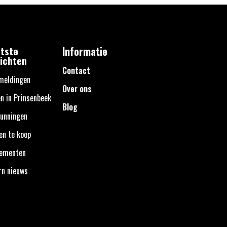
tste
Informatie
ichten
Contact
meldingen
Over ons
n in Prinsenbeek
Blog
unningen
en te koop
nementen
rn nieuws