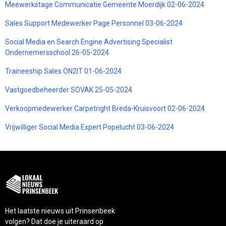
Meewerkstage Communicatie Gemeente Moerdijk 02-06-2024
Sales Support Medewerker Page Personnel 03-06-2024
Social Media en Search Engine Advertising Specialist
Ondernemersschool 26-05-2024
Traineeship Sales ON2IT 01-06-2024
Vastgoedbeheerder SOVAK 25-05-2024
Verkoopmedewerker Carpetright Breda-Kruisvoort 02-06-2024
Vrijwilliger Social Media Expert Popelucht 03-06-2024
Het laatste nieuws uit Prinsenbeek
volgen? Dat doe je uiteraard op